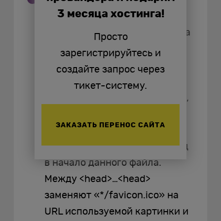
Редактирование кода. Если
3 месяца хостинга!
оказалось недостаточным
простое добавление фавикона
Просто
в корневую папку для
зарегистрируйтесь и
отображения значка на
создайте запрос через
вкладке обозревателя, то
тикет-систему.
можно отредактировать файл,
содержащий разметку веб-
ЗАКАЗАТЬ ПЕРЕНОС САЙТА
странички. Для этого
добавляют определенный код
в начало данного файла.
Между <head>…<head>
заменяют «*/favicon.ico» на
URL используемой картинки и