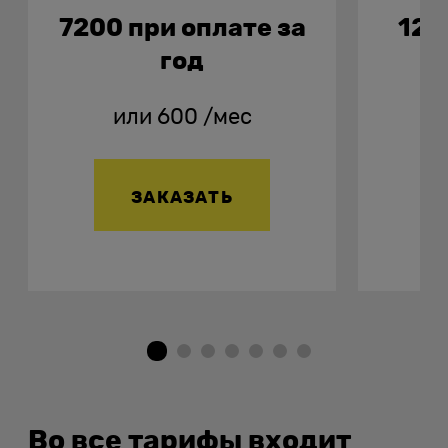
7200
при оплате за
126
год
или
600
/мес
ЗАКАЗАТЬ
Во все тарифы входит