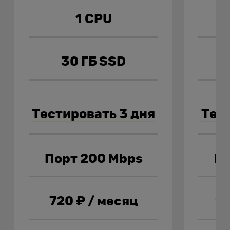
1 CPU
30 ГБ SSD
Тестировать 3 дня
Тес
Порт 200 Mbps
По
720
₽ / месяц
1