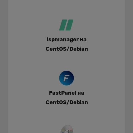
Ispmanager на
CentOS/Debian
FastPanel на
CentOS/Debian