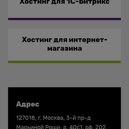
Хостинг для 1C-Битрикс
Не используйте полностью
бесплатный хостинг.
Хостинг для интернет-
магазина
Контакты
Адрес
127018, г. Москва, 3-й пр-д
Марьиной Рощи, д. 40с1, оф. 202,