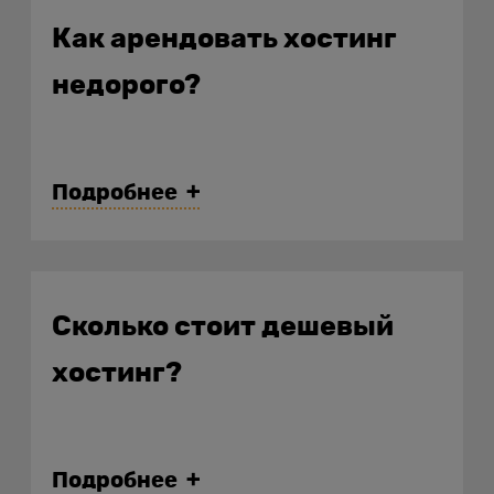
Как арендовать хостинг
недорого?
Выберите самый дешевый
тарифный план на сайте.
Подробнее
Пройдите простую
процедуру регистрации.
Сколько стоит дешевый
В панели управления
убедитесь, что тариф выбран
хостинг?
верно, и оплатите услугу на
два года вперед — так вы
Подробнее
получите максимальную