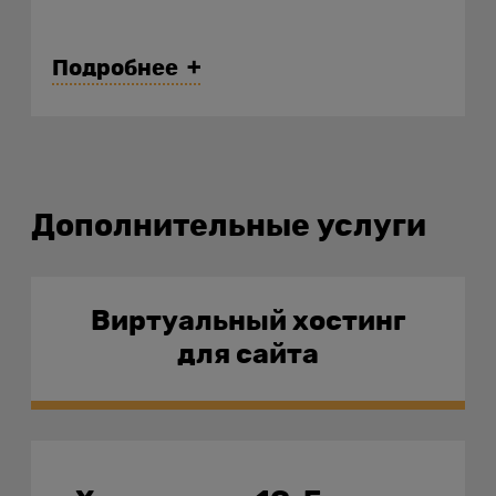
Изучайте отзывы на
специальных сайтах с
Подробнее
рейтингами.
Следите, чтобы поддержка
работала круглосуточно.
Дополнительные услуги
Протестируйте услуги в
течение пробного периода.
Виртуальный хостинг
Узнайте, какая используется
для сайта
панель управления — она
должна быть простой и
удобной.