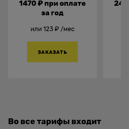
1470 ₽ при оплате
241
за год
или 123 ₽ /мес
и
ЗАКАЗАТЬ
Во все тарифы входит