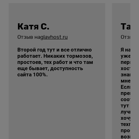
Катя С.
Тат
Отзыв на
glavhost.ru
Отзыв 
Второй год тут и все отлично
Я на э
работает. Никаких тормозов,
уже с 
простоев, тех работ и что там
первы
еще бывает, доступность
хостин
сайта 100%.
знаком
мне ег
Если г
преиму
соотно
тут ре
лучшие
хочу с
техпод
пробле
возник