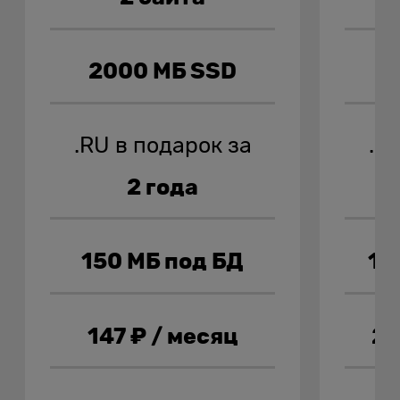
2000 МБ SSD
7
.RU в подарок за
.R
2 года
150 МБ под БД
10
147 ₽ / месяц
24