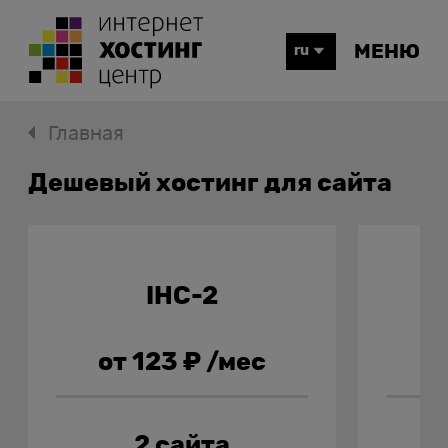
МЕНЮ
ru
Главная
Дешевый хостинг для сайта
IHC-2
от 123 ₽ /мес
о
2 сайта