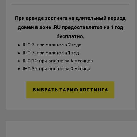
VPS/VDS.
Важно: мы не учтем отзывы с предвзятой
При аренде хостинга на длительный период
информацией или некорректными
домен в зоне .RU предоставлется на 1 год
высказываниями.
бесплатно.
После проверки отзыва мы добавим
IHC-2: при оплате за 2 года
IHC-7: при оплате за 1 год
бонусные средства на ваш аккаунт для
IHC-14: при оплате за 6 месяцев
продления любых активных услуг на 1 месяц
IHC-30: при оплате за 3 месяца
(максимум 1000 рублей).
ВЫБРАТЬ ТАРИФ ХОСТИНГА