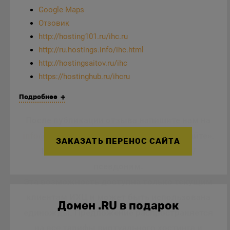
Google Maps
Отзовик
http://hosting101.ru/ihc.ru
http://ru.hostings.info/ihc.html
http://hostingsaitov.ru/ihc
https://hostinghub.ru/ihcru
Подробнее
После публикации отзыва напишите нам на
info@ihc.ru
с темой письма «Отзыв на сайте».
ЗАКАЗАТЬ ПЕРЕНОС САЙТА
Не забудьте указать ваш сайт и имя/
псевдоним.
Эта возможность доступна только текущим
клиентам ИХЦ и может быть использована
Домен .RU в подарок
единожды. Предложение распространяется
на все тарифы виртуального хостинга и