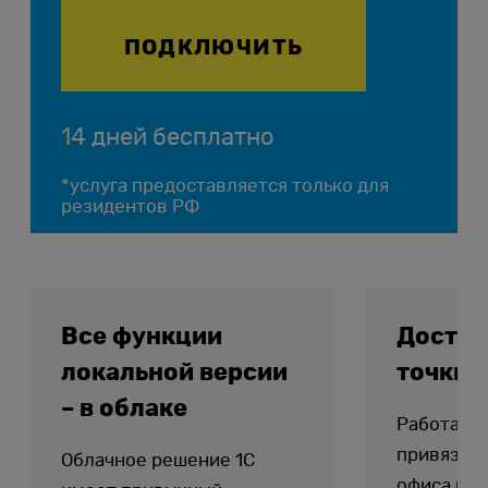
ПОДКЛЮЧИТЬ
14 дней бесплатно
*услуга предоставляется только для
резидентов РФ
Все функции
Доступ
локальной версии
точки 
– в облаке
Работайте
привязки 
Облачное решение 1С
офиса или