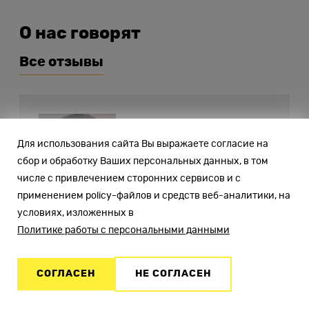
О нас говорят
Все отзывы
Для использования сайта Вы выражаете согласие на
Алексей Т.
сбор и обработку Ваших персональных данных, в том
числе с привлечением сторонних сервисов и с
применением policy-файлов и средств веб-аналитики, на
условиях, изложенных в
Арендую VPS в IHC с 2018 года.
Политике работы с персональными данными
Нравится, что цена на услуги
соответствует качеству! Ребята из
СОГЛАСЕН
НЕ СОГЛАСЕН
техподдержки всегда быстро
реагируют на вопросы. Серьёзных