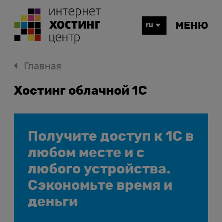
МЕНЮ
ru
Главная
Хостинг облачной 1С
Получите доступ к 1С в
любом месте и с
любого устройства.
Сэкономьте время и
деньги