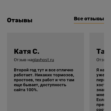
Все отзывы
Отзывы
Катя С.
Тат
Отзыв на
glavhost.ru
Отзыв 
Второй год тут и все отлично
Я на э
работает. Никаких тормозов,
уже с 
простоев, тех работ и что там
первы
еще бывает, доступность
хостин
сайта 100%.
знаком
мне ег
Если г
преиму
соотно