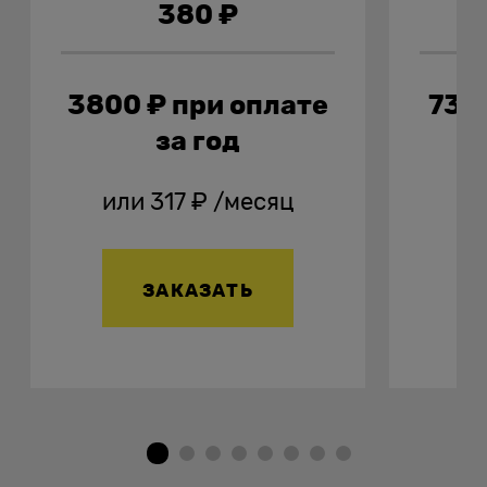
380
₽
3800
₽
при оплате
730
за год
или
317
₽
/месяц
и
ЗАКАЗАТЬ