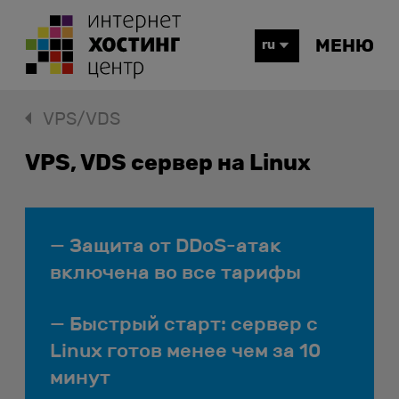
МЕНЮ
ru
VPS/VDS
VPS, VDS сервер на Linux
Защита от DDoS-атак
включена во все тарифы
Быстрый старт: сервер с
Linux готов менее чем за 10
минут