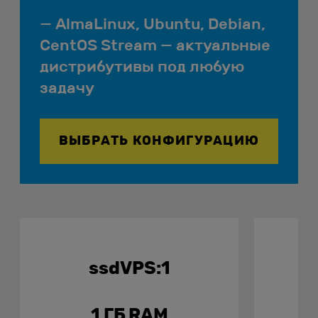
AlmaLinux, Ubuntu, Debian,
CentOS Stream — актуальные
дистрибутивы под любую
задачу
ВЫБРАТЬ КОНФИГУРАЦИЮ
ssdVPS:1
1 ГБ RAM