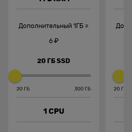
Дополнительный 1ГБ =
Допо
6
₽
20
ГБ
SSD
20 ГБ
300 ГБ
20 ГБ
20
20
ГБ
ГБ
1 CPU
SSD
SSD