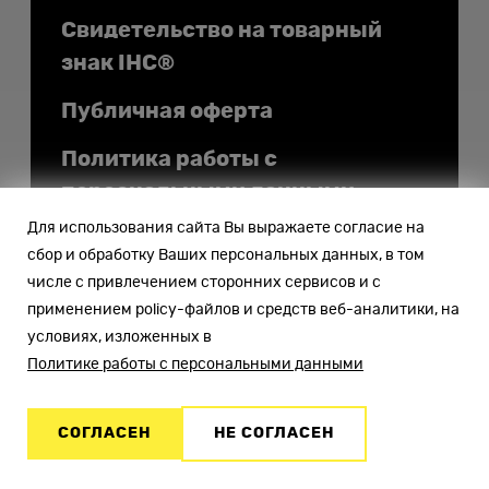
Документы
Свидетельство на товарный
знак IHC®
Публичная оферта
Политика работы с
персональными данными
Для использования сайта Вы выражаете согласие на
Политика
сбор и обработку Ваших персональных данных, в том
конфиденциальности
числе с привлечением сторонних сервисов и с
персональных данных
применением policy-файлов и средств веб-аналитики, на
условиях, изложенных в
Правила подачи и
Политике работы с персональными данными
рассмотрения жалоб
Помощь
СОГЛАСЕН
НЕ СОГЛАСЕН
Деятельность в области