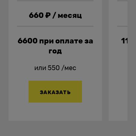
660
₽ / месяц
1
6600
при оплате за
114
год
или
550
/мес
ЗАКАЗАТЬ