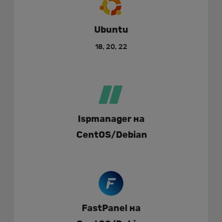
Ubuntu
18, 20, 22
Ispmanager на
CentOS/Debian
FastPanel на