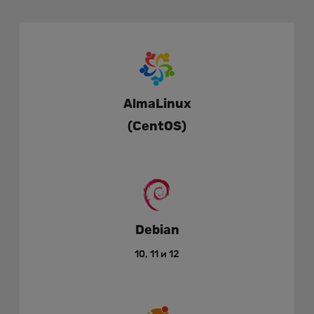
AlmaLinux
(CentOS)
Debian
10, 11 и 12