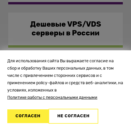
Дешевые VPS/VDS
серверы в России
Для использования сайта Вы выражаете согласие на
сбор и обработку Ваших персональных данных, в том
числе с привлечением сторонних сервисов и с
применением policy-файлов и средств веб-аналитики, на
Контакты
Адрес
условиях, изложенных в
Политике работы с персональными данными
127018, г. Москва, 3-й пр-д
Марьиной Рощи, д. 40с1, оф. 202,
СОГЛАСЕН
НЕ СОГЛАСЕН
ИНН
7701838266
, ОКВЭД 62.02