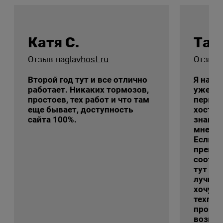
Катя С.
Тат
Отзыв на
glavhost.ru
Отзыв 
Второй год тут и все отлично
Я на э
работает. Никаких тормозов,
уже с 
простоев, тех работ и что там
первы
еще бывает, доступность
хостин
сайта 100%.
знаком
мне ег
Если г
преиму
соотно
тут ре
лучшие
хочу с
техпод
пробле
возник