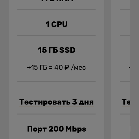
1 CPU
15 ГБ SSD
+15 ГБ = 40 ₽ /мес
+30
Тестировать 3 дня
Тес
Порт 200 Mbps
По