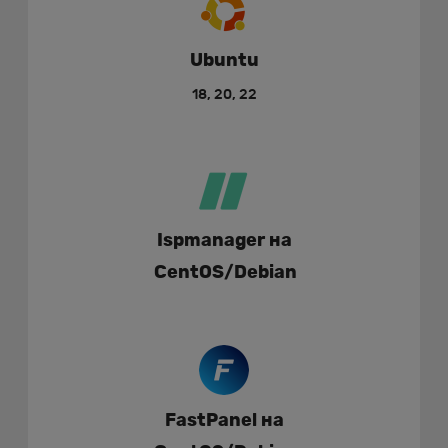
Ubuntu
18, 20, 22
Ispmanager на
CentOS/Debian
FastPanel на