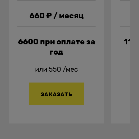
660
₽ / месяц
1
6600
при оплате за
114
год
или
550
/мес
ЗАКАЗАТЬ