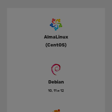
AlmaLinux
(CentOS)
Debian
10, 11 и 12