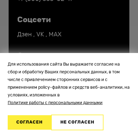
Соцсети
Дзен
,
VK
,
MAX
Отдел продаж
Для использования сайта Вы выражаете согласие на
sales@ihc.ru
сбор и обработку Ваших персональных данных, в том
числе с привлечением сторонних сервисов и с
применением policy-файлов и средств веб-аналитики, на
Общие вопросы
условиях, изложенных в
Политике работы с персональными данными
info@ihc.ru
Бухгалтерия
СОГЛАСЕН
НЕ СОГЛАСЕН