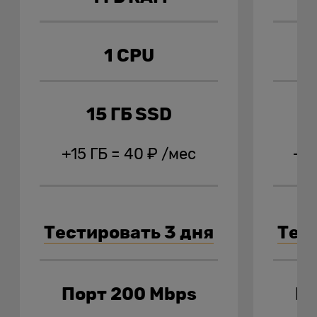
1 CPU
15 ГБ SSD
+15 ГБ = 40 ₽ /мес
+30
Тестировать 3 дня
Тес
Порт 200 Mbps
По