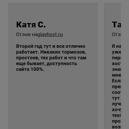
Катя С.
Тат
Отзыв на
glavhost.ru
Отзыв 
Второй год тут и все отлично
Я на э
работает. Никаких тормозов,
уже с 
простоев, тех работ и что там
первы
еще бывает, доступность
хостин
сайта 100%.
знаком
мне ег
Если г
преиму
соотно
тут ре
лучшие
хочу с
техпод
пробле
возник