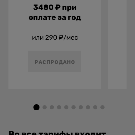
3480
₽
при
оплате за год
о
или
290
₽
/мес
и
РАСПРОДАНО
Во все тарифы входит