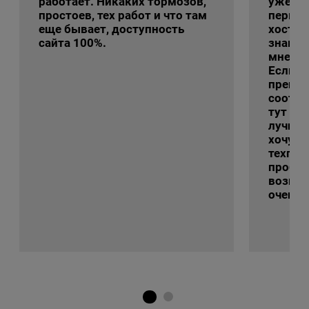
работает. Никаких тормозов,
уже с 
простоев, тех работ и что там
первы
еще бывает, доступность
хостин
сайта 100%.
знаком
мне ег
Если г
преиму
соотно
тут ре
лучшие
хочу с
техпод
пробле
возник
очень 