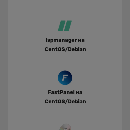
Ispmanager на
CentOS/Debian
FastPanel на
CentOS/Debian