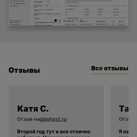
Все отзывы
Отзывы
Катя С.
Тат
Отзыв на
glavhost.ru
Отзыв 
Второй год тут и все отлично
Я на э