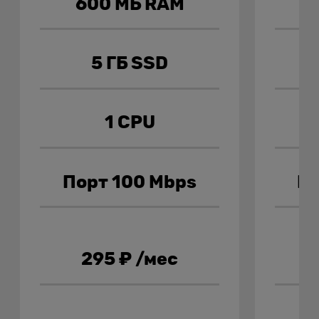
600 МБ RAM
5 ГБ SSD
1 CPU
Порт 100 Mbps
По
295
₽
/мес