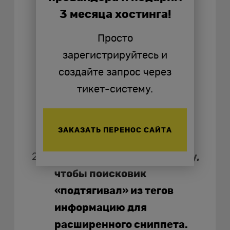
старайтесь уложиться в
3 месяца хостинга!
требования обеих, либо
Просто
выберите ту, что приносит
зарегистрируйтесь и
больше трафика. Самое
создайте запрос через
главное — создавайте
тикет-систему.
уникальный текст, а не
заимствуйте его у
конкурентов.
ЗАКАЗАТЬ ПЕРЕНОС САЙТА
Настройте микроразметку,
чтобы поисковик
«подтягивал» из тегов
информацию для
расширенного сниппета.