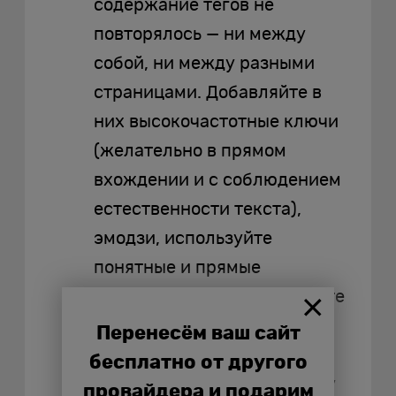
содержание тегов не
повторялось — ни между
собой, ни между разными
страницами. Добавляйте в
них высокочастотные ключи
(желательно в прямом
вхождении и с соблюдением
естественности текста),
эмодзи, используйте
понятные и прямые
формулировки. Не забывайте
об ограничении символов,
Перенесём ваш сайт
пределы разнятся от
бесплатно от другого
системы к системе, поэтому
провайдера и подарим