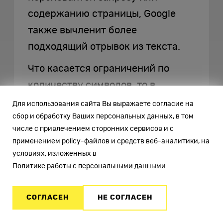
содержанию страницы, Google
также вычленит более
подходящий отрывок из текста.
Что касается ограничений по
количеству символов, то в
Яндексе сниппет может занимать
Для использования сайта Вы выражаете согласие на
сбор и обработку Ваших персональных данных, в том
в среднем 500 символов с учетом
числе с привлечением сторонних сервисов и с
пробелом, а в Google — около 300.
применением policy-файлов и средств веб-аналитики, на
условиях, изложенных в
Заключение
Политике работы с персональными данными
Сниппетом называют краткое
СОГЛАСЕН
НЕ СОГЛАСЕН
описание веб-страницы, которое