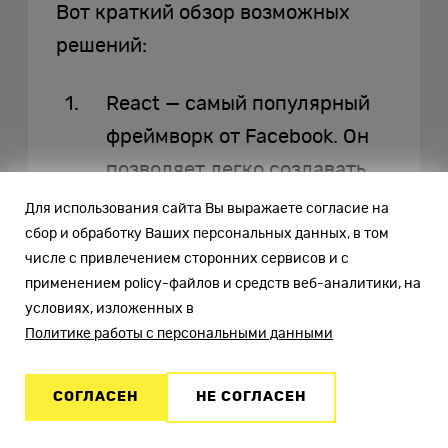
Вот краткий обзор возможных
решений:
React — самый популярный
фреймворк от Facebook. Он
позволяет легко создавать
масштабируемые
Для использования сайта Вы выражаете согласие на
интерфейсы. Отличается
сбор и обработку Ваших персональных данных, в том
числе с привлечением сторонних сервисов и с
простотой и обширной
применением policy-файлов и средств веб-аналитики, на
экосистемой библиотек.
условиях, изложенных в
Политике работы с персональными данными
Angular — фреймворк,
созданный Google. Подходит
СОГЛАСЕН
НЕ СОГЛАСЕН
для крупных проектов, так