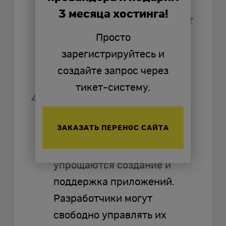
многих SPAs используется
3 месяца хостинга!
кэширование — оно снижает
нагрузку на сервер и
Просто
ускоряет работу
зарегистрируйтесь и
приложения.
создайте запрос через
тикет-систему.
Удобство разработки. С
применением популярных
ЗАКАЗАТЬ ПЕРЕНОС САЙТА
фреймворков вроде React,
Angular или Vue.js
упрощаются создание и
поддержка приложений.
Разработчики могут
свободно управлять их