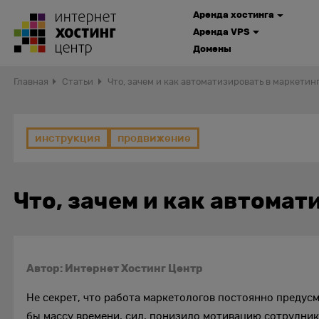
Аренда хостинга
Аренда VPS
Домены
Главная
Статьи
Что, зачем и как автоматизировать в маркетин
инструкция
продвижение
Что, зачем и как автомат
Автор: Интернет Хостинг Центр
Не секрет, что работа маркетологов постоянно предус
бы массу времени, сил, понизило мотивацию сотрудник