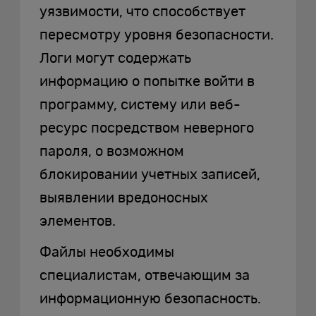
уязвимости, что способствует
пересмотру уровня безопасности.
Логи могут содержать
информацию о попытке войти в
программу, систему или веб-
ресурс посредством неверного
пароля, о возможном
блокировании учетных записей,
выявлении вредоносных
элементов.
Файлы необходимы
специалистам, отвечающим за
информационную безопасность.