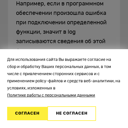
Например, если в программном
обеспечении произошла ошибка
при подключении определенной
функции, значит в log
записываются сведения об этой
функции, переданных
параметрах, значении, которое
Для использования сайта Вы выражаете согласие на
сбор и обработку Ваших персональных данных, в том
вернулось. Немаловажно
числе с привлечением сторонних сервисов и с
указание, в каком отрезке кода
применением policy-файлов и средств веб-аналитики, на
найдена оплошность, чтобы
условиях, изложенных в
Политике работы с персональными данными
разработчик быстрее смог ее
устранить.
СОГЛАСЕН
НЕ СОГЛАСЕН