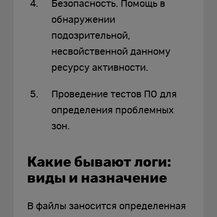
Безопасность. Помощь в
обнаружении
подозрительной,
несвойственной данному
ресурсу активности.
Проведение тестов ПО для
определения проблемных
зон.
Какие бывают логи:
виды и назначение
В файлы заносится определенная