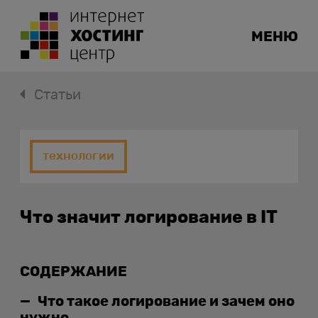
МЕНЮ
Статьи
технологии
Что значит логирование в IT
СОДЕРЖАНИЕ
Что такое логирование и зачем оно
нужно