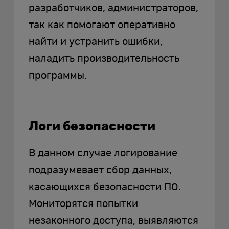
разработчиков, администраторов,
так как помогают оперативно
найти и устранить ошибки,
наладить производительность
программы.
Логи безопасности
В данном случае логирование
подразумевает сбор данных,
касающихся безопасности ПО.
Мониторятся попытки
незаконного доступа, выявляются