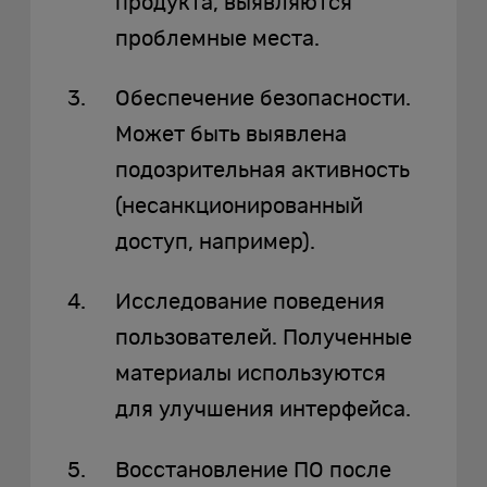
продукта, выявляются
проблемные места.
Обеспечение безопасности.
Может быть выявлена
подозрительная активность
(несанкционированный
доступ, например).
Исследование поведения
пользователей. Полученные
материалы используются
для улучшения интерфейса.
Восстановление ПО после