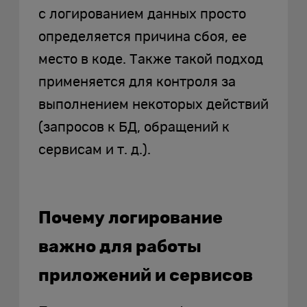
с логированием данных просто
определяется причина сбоя, ее
место в коде. Также такой подход
применяется для контроля за
выполнением некоторых действий
(запросов к БД, обращений к
сервисам и т. д.).
Почему логирование
важно для работы
приложений и сервисов