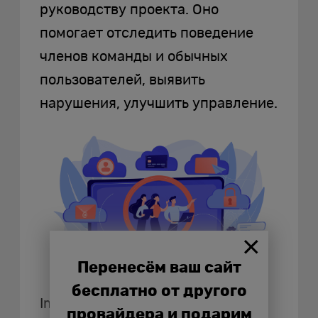
руководству проекта. Оно
помогает отследить поведение
членов команды и обычных
пользователей, выявить
нарушения, улучшить управление.
Перенесём ваш сайт
бесплатно от другого
Image by vectorjuice on Freepik.
провайдера и подарим