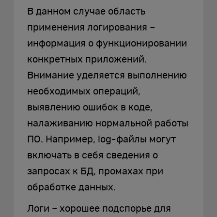
В данном случае область
применения логирования –
информация о функционировании
конкретных приложений.
Внимание уделяется выполнению
необходимых операций,
выявлению ошибок в коде,
налаживанию нормальной работы
ПО. Например, log-файлы могут
включать в себя сведения о
запросах к БД, промахах при
обработке данных.
Логи – хорошее подспорье для