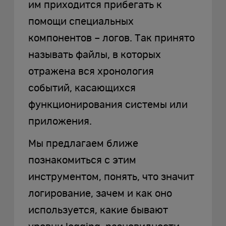
им приходится прибегать к
помощи специальных
компонентов – логов. Так принято
называть файлы, в которых
отражена вся хронология
событий, касающихся
функционирования системы или
приложения.
Мы предлагаем ближе
познакомиться с этим
инструментом, понять, что значит
логирование, зачем и как оно
используется, какие бывают