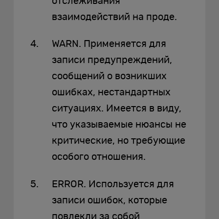
отслеживания
взаимодействий на проде.
WARN. Применяется для
записи предупреждений,
сообщений о возникших
ошибках, нестандартных
ситуациях. Имеется в виду,
что указываемые нюансы не
критические, но требующие
особого отношения.
ERROR. Используется для
записи ошибок, которые
повлекли за собой