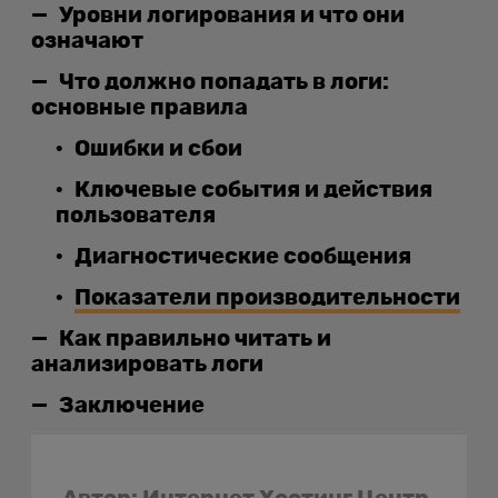
Уровни логирования и что они
означают
Что должно попадать в логи:
основные правила
Ошибки и сбои
Ключевые события и действия
пользователя
Диагностические сообщения
Показатели производительности
Как правильно читать и
анализировать логи
Заключение