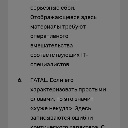
серьезные сбои.
Отображающееся здесь
материалы требуют
оперативного
вмешательства
соответствующих IT-
специалистов.
FATAL. Если его
характеризовать простыми
словами, то это значит
«хуже некуда». Здесь
записываются ошибки
критического характера. С