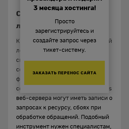
3 месяца хостинга!
Специализированные
Просто
логи
зарегистрируйтесь и
создайте запрос через
Кроме названных разновидностей
тикет-систему.
логов, имеются
специализированные,
содержащие информацию о
ЗАКАЗАТЬ ПЕРЕНОС САЙТА
функционировании конкретных
составляющих ПО. Например, logs
веб-сервера могут иметь записи о
запросах к ресурсу, сбоях при
обработке обращений. Подобный
инструмент нужен специалистам,