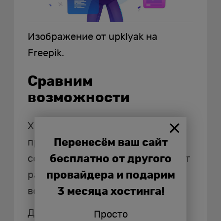
Изображение от upklyak на
Freepik.
Сравним
возможности
Хотя оба инструмента
Перенесём ваш сайт
преследуют одну цель – помочь
бесплатно от другого
создать онлайн-бизнес, но имеют
провайдера и подарим
различия, отличаются
3 месяца хостинга!
возможностями.
Для тех, кто хочет сохранить
Просто