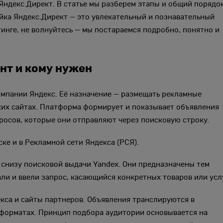
 Яндекс.Директ. В статье мы разберем этапы и общий порядо
йка Яндекс.Директ — это увлекательный и познавательный
тинге, не волнуйтесь — мы постараемся подробно, понятно и
нт и кому нужен
мпании Яндекс. Её назначение — размещать рекламные
ких сайтах. Платформа формирует и показывает объявления
просов, которые они отправляют через поисковую строку.
ке и в Рекламной сети Яндекса (РСЯ).
 снизу поисковой выдачи Yandex. Они предназначены тем
и и ввели запрос, касающийся конкретных товаров или услу
кса и сайты партнеров. Объявления транслируются в
оформатах. Принцип подбора аудитории основывается на