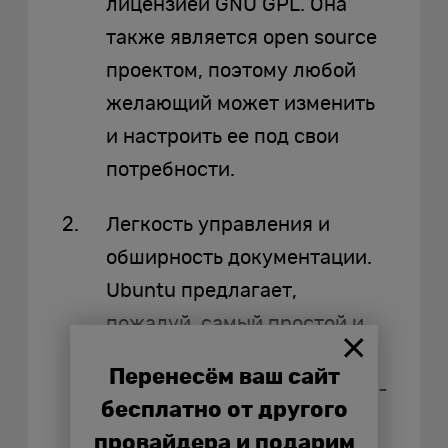
лицензией GNU GPL. Она
также является open source
проектом, поэтому любой
желающий может изменить
и настроить ее под свои
потребности.
Легкость управления и
обширность документации.
Ubuntu предлагает,
пожалуй, самый простой и
интуитивно понятный
Перенесём ваш сайт
интерфейс среди всех Linux-
бесплатно от другого
дистрибутивов. Им легко
провайдера и подарим