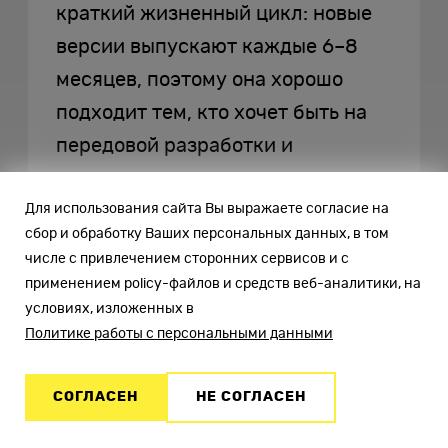
краткий жизненный цикл: новые
версии выпускают каждые 6–8
месяцев, поэтому она хорошо
подходит тем, кто хочет быть на
передовой разработки и
использовать самые новые
Для использования сайта Вы выражаете согласие на
инструменты и функции. Важной
сбор и обработку Ваших персональных данных, в том
особенностью Fedora считается
числе с привлечением сторонних сервисов и с
то, что она поставляется с
применением policy-файлов и средств веб-аналитики, на
актуальной версией рабочей
условиях, изложенных в
Политике работы с персональными данными
среды GNOME, обеспечивающей
быстрый старт и удобство
СОГЛАСЕН
НЕ СОГЛАСЕН
использования. Отметим, что в
издании для серверов (Fedora