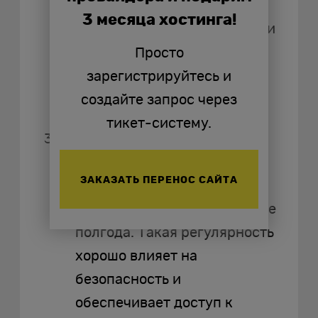
управлять, а наличие
3 месяца хостинга!
большого объема мануалов и
активного сообщества
Просто
позволяет решить любые
зарегистрируйтесь и
возникающие проблемы.
создайте запрос через
тикет-систему.
Регулярные обновления.
Дистрибутив непрерывно
ЗАКАЗАТЬ ПЕРЕНОС САЙТА
развивают, выпуская
обновленные версии каждые
полгода. Такая регулярность
хорошо влияет на
безопасность и
обеспечивает доступ к