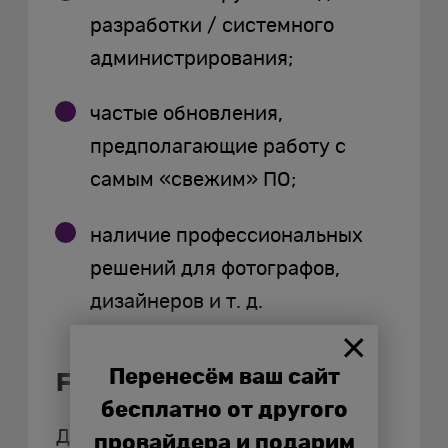
разработки / системного
администрирования;
частые обновления,
предполагающие работу с
самым «свежим» ПО;
наличие профессиональных
решений для фотографов,
дизайнеров и т. д.
Перенесём ваш сайт
Fedora Server
бесплатно от другого
Дистрибутив Fedora Server
провайдера и подарим