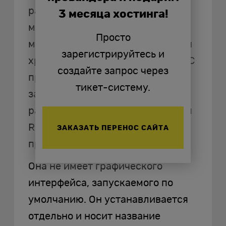
разработан для управления
3 месяца хостинга!
мощной вычислительной
Просто
машиной, выполняющей функции
зарегистрируйтесь и
хранения и обработки данных. ОС
создайте запрос через
предназначена для решения
тикет-систему.
задач крупных предприятий. Ее
развитием занимаются компания
Red Hat и представители
ЗАКАЗАТЬ ПЕРЕНОС САЙТА
профессионального сообщества.
Она не имеет графического
интерфейса, запускаемого по
умолчанию. Он устанавливается
отдельно и носит название