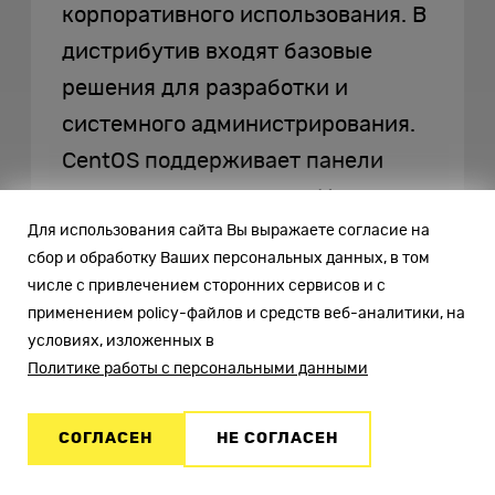
корпоративного использования. В
дистрибутив входят базовые
решения для разработки и
системного администрирования.
CentOS поддерживает панели
управления хостингом. Имеет
Для использования сайта Вы выражаете согласие на
большое сообщество, однако не
сбор и обработку Ваших персональных данных, в том
отличается подробной
числе с привлечением сторонних сервисов и с
документацией. Поэтому
применением policy-файлов и средств веб-аналитики, на
управление сервером с помощью
условиях, изложенных в
Политике работы с персональными данными
CentOS выбирают опытные
сисадмины.
СОГЛАСЕН
НЕ СОГЛАСЕН