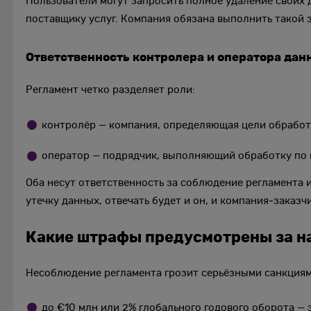
Пользователи могут запросить полное удаление своих 
поставщику услуг. Компания обязана выполнить такой 
Ответственность контролера и оператора дан
Регламент четко разделяет роли:
контролёр — компания, определяющая цели обработ
оператор — подрядчик, выполняющий обработку по 
Оба несут ответственность за соблюдение регламента 
утечку данных, отвечать будет и он, и компания‑заказч
Какие штрафы предусмотрены за 
Несоблюдение регламента грозит серьёзными санкциям
до €10 млн или 2% глобального годового оборота — 