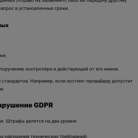
данных («право на забвение») либо их передачу другому
запрос в установленные сроки.
ных
ки;
поручению контролёра и действующий от его имени.
и стандартов. Например, если хостинг‑провайдер допустит
ик.
нарушение GDPR
и. Штрафы делятся на два уровня:
за нарушения технических требований;