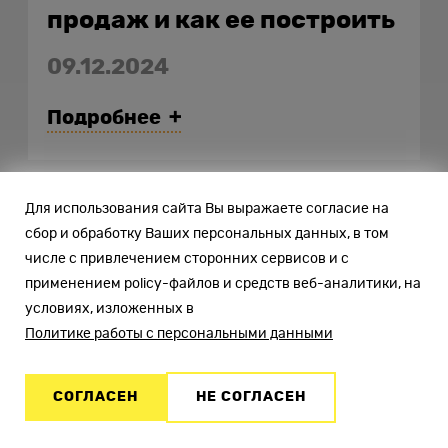
продаж и как ее построить
09.12.2024
Подробнее
Для использования сайта Вы выражаете согласие на
сбор и обработку Ваших персональных данных, в том
числе с привлечением сторонних сервисов и с
Контакты
Адрес
применением policy-файлов и средств веб-аналитики, на
условиях, изложенных в
127018, г. Москва, 3-й пр-д
Политике работы с персональными данными
Марьиной Рощи, д. 40с1, оф. 202,
ИНН
7701838266
, ОКВЭД 62.02
СОГЛАСЕН
НЕ СОГЛАСЕН