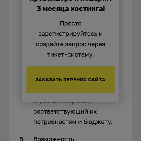
арендаторов. Компании,
3 месяца хостинга!
применяющие
Просто
мультиарендные решения,
зарегистрируйтесь и
обычно платят
создайте запрос через
фиксированную
тикет-систему.
абонентскую плату за
использование системы.
Клиенты могут выбирать
ЗАКАЗАТЬ ПЕРЕНОС САЙТА
различные тарифные планы
и уровень сервиса,
соответствующий их
потребностям и бюджету.
Возможность