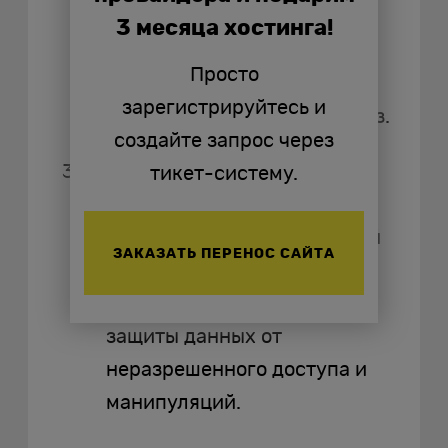
интеллектуальной
3 месяца хостинга!
собственности, необходима
Просто
усиленная защита от
зарегистрируйтесь и
внутренних и внешних угроз.
создайте запрос через
Облачные инфраструктуры.
тикет-систему.
Популярность облачных
технологий и SaaS-решений
ЗАКАЗАТЬ ПЕРЕНОС САЙТА
обуславливает
необходимость надежной
защиты данных от
неразрешенного доступа и
манипуляций.