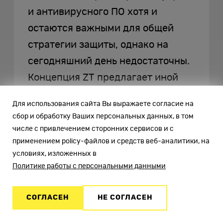
и антивирусного ПО хотя и
остаются важными для общей
стратегии защиты, однако на
сегодняшний день недостаточны.
Концепция ZT предлагает иной
подход, отвечающий
Для использования сайта Вы выражаете согласие на
современным вызовам — не
сбор и обработку Ваших персональных данных, в том
доверять ни одному
числе с привлечением сторонних сервисов и с
применением policy-файлов и средств веб-аналитики, на
пользователю, устройству или
условиях, изложенных в
процессу только из-за того, что
Политике работы с персональными данными
они находятся внутри
корпоративной сети.
СОГЛАСЕН
НЕ СОГЛАСЕН
В будущем информационные