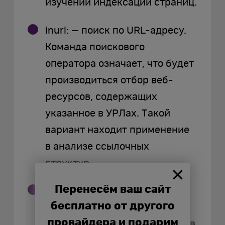
изучении индексации страниц.
inurl: — поиск по URL-адресу.
Команда поискового
оператора означает, что будет
производиться отбор веб-
ресурсов, содержащих
указанное в УРЛах. Такой
вариант находит применение
в анализе ссылочных
структур.
Перенесём ваш сайт
filetype: — поиск по типу
бесплатно от другого
файлов. Осуществляется
провайдера и подарим
помощь в определении файлов