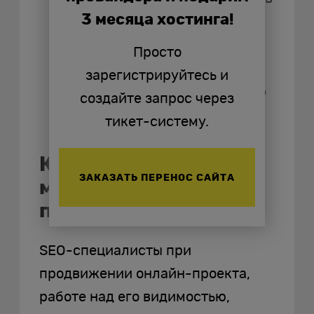
3 месяца хостинга!
нужного формата (PPT, PDF и
т. д.). Чаще всего это нужно,
Просто
чтобы найти документацию,
зарегистрируйтесь и
часть кейса, может выглядеть
создайте запрос через
так : «filetype: DOCX отчет».
тикет-систему.
Какие SEO-задачи
ЗАКАЗАТЬ ПЕРЕНОС САЙТА
можно решать с
помощью операторов
SEO-специалисты при
продвижении онлайн-проекта,
работе над его видимостью,