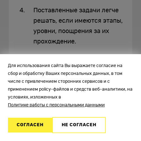
Поставленные задачи легче
решать, если имеются этапы,
уровни, поощрения за их
прохождение.
Процесс внедрения
Для использования сайта Вы выражаете согласие на
геймификации имеет несколько
сбор и обработку Ваших персональных данных, в том
числе с привлечением сторонних сервисов и с
недостатков:
применением policy-файлов и средств веб-аналитики, на
условиях, изложенных в
некоторые компании в своих
Политике работы с персональными данными
нововведениях скатываются
до уровня, когда gamification
СОГЛАСЕН
НЕ СОГЛАСЕН
становится самоцелью. Такой