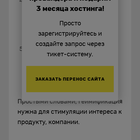
Превратить повышение
3 месяца хостинга!
квалификации сотрудников
в более привлекательный
Просто
процесс.
зарегистрируйтесь и
создайте запрос через
Повысить
тикет-систему.
производительность,
эффективность работы в
компании.
ЗАКАЗАТЬ ПЕРЕНОС САЙТА
Простыми словами, геймификация
нужна для стимуляции интереса к
продукту, компании.