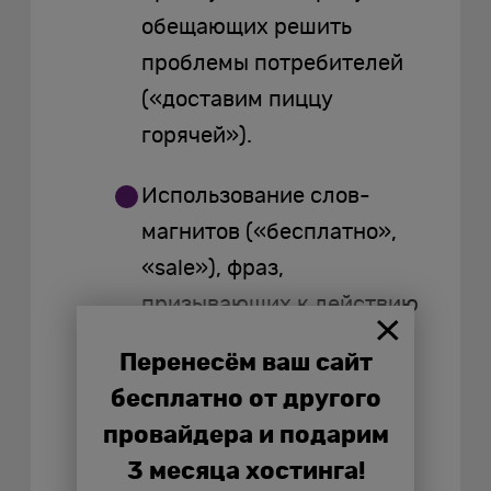
обещающих решить
проблемы потребителей
(«доставим пиццу
горячей»).
Использование слов-
магнитов («бесплатно»,
«sale»), фраз,
призывающих к действию
(«подпишитесь»,
Перенесём ваш сайт
«оформите»).
бесплатно от другого
провайдера и подарим
Подбор приковывающих
3 месяца хостинга!
взгляд изображений,