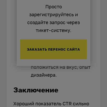
ярких, мотивирующих,
Просто
вызывающих
зарегистрируйтесь и
положительные эмоции,
создайте запрос через
приятные ассоциации. В
тикет-систему.
этом может помочь
гайдлайн (специальная
ЗАКАЗАТЬ ПЕРЕНОС САЙТА
инструкция). При его
отсутствии придется
положиться на вкус, опыт
дизайнера.
Заключение
Хороший показатель CTR сильно