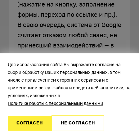
(нажатие на кнопку, заполнение
формы, переход по ссылке и пр.).
В свою очередь, система от Google
считает отказом любой сеанс, не
принесший взаимодействий — в
том числе, хотя бы двух
Для использования сайта Вы выражаете согласие на
просмотров экрана. Не имеет
сбор и обработку Ваших персональных данных, в том
значения, сколько времени
числе с привлечением сторонних сервисов и с
человек провел на открытой
применением policy-файлов и средств веб-аналитики, на
условиях, изложенных в
странице или экране.
Политике работы с персональными данными
Основные
возможности и
СОГЛАСЕН
НЕ СОГЛАСЕН
отчеты