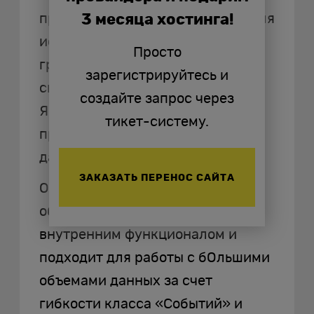
преимущество — инструменты для
3 месяца хостинга!
исследования аудитории по
Просто
группам, имеющим общие
зарегистрируйтесь и
свойства или признаки. В
создайте запрос через
Яндекс.Метрике для этого
тикет-систему.
придется работать с сырыми
данными, а не через интерфейс.
ЗАКАЗАТЬ ПЕРЕНОС САЙТА
Отметим, что Google Analytics 4
обладает более широким
внутренним функционалом и
подходит для работы с бОльшими
объемами данных за счет
гибкости класса «Событий» и