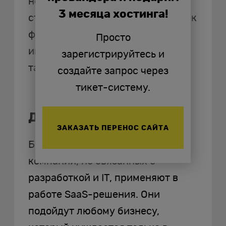
необходимыми условиями для
3 месяца хостинга!
стабильной работы. Для доступа к
функционалу нужен лишь
Просто
интернет и — иногда — плата по
зарегистрируйтесь и
тарифу.
создайте запрос через
тикет-систему.
Для кого подойдет SaaS
ЗАКАЗАТЬ ПЕРЕНОС САЙТА
Большинство организаций и
компаний, не связанных с
разработкой и IT, применяют в
работе SaaS-решения. Они
подойдут любому бизнесу,