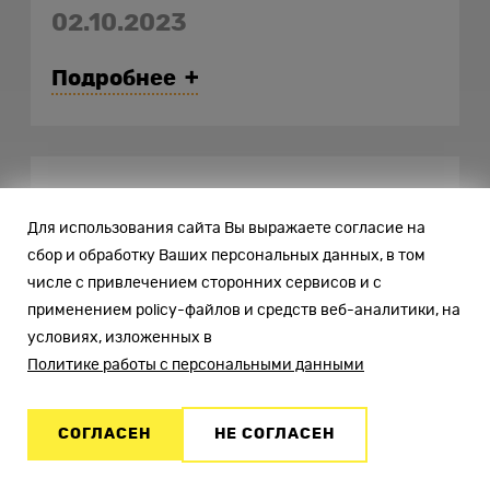
02.10.2023
Подробнее
Google Analytics или
Для использования сайта Вы выражаете согласие на
Яндекс.Метрика: что
сбор и обработку Ваших персональных данных, в том
числе с привлечением сторонних сервисов и с
выбрать
применением policy-файлов и средств веб-аналитики, на
условиях, изложенных в
09.10.2023
Политике работы с персональными данными
Подробнее
СОГЛАСЕН
НЕ СОГЛАСЕН