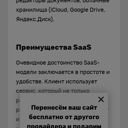
редакторы документов, облачные
хранилища (iCloud, Google Drive,
Яндекс.Диск).
Преимущества SaaS
Очевидное достоинство SaaS-
модели заключается в простоте и
удобстве. Клиент использует
сервис, который не только
разработали за него, но и
Перенесём ваш сайт
регулярно обновляют, развивают
бесплатно от другого
и обеспечивают всеми
провайдера и подарим