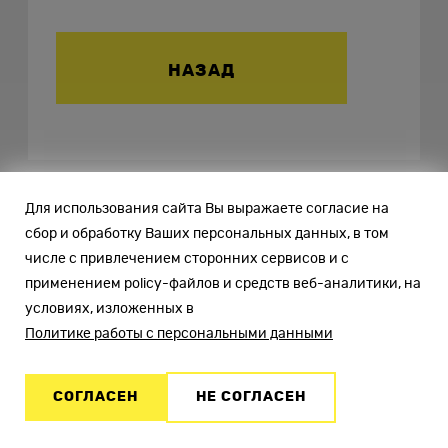
НАЗАД
Похожие статьи
Для использования сайта Вы выражаете согласие на
сбор и обработку Ваших персональных данных, в том
числе с привлечением сторонних сервисов и с
применением policy-файлов и средств веб-аналитики, на
On our site you can pay
Как защитить сайт от
условиях, изложенных в
for services with cryptocurrency
Политике работы с персональными данными
1 ₽ ≈ 0.0114 USDT
копирования текста
Go to personal account
09.01.2023
СОГЛАСЕН
НЕ СОГЛАСЕН