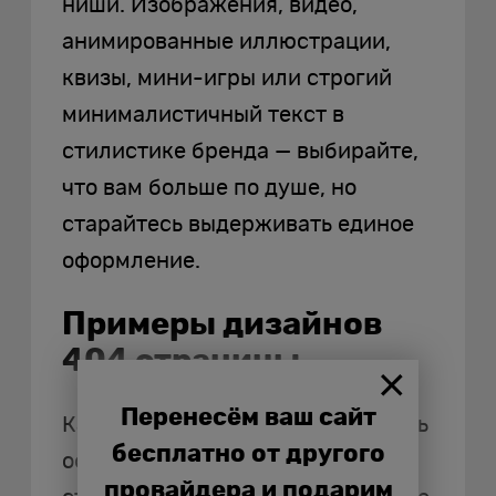
ниши. Изображения, видео,
анимированные иллюстрации,
квизы, мини-игры или строгий
минималистичный текст в
стилистике бренда — выбирайте,
что вам больше по душе, но
старайтесь выдерживать единое
оформление.
Примеры дизайнов
404 страницы
Перенесём ваш сайт
Как мы уже сказали, если изучить
бесплатно от другого
оформление чужих 404-х
провайдера и подарим