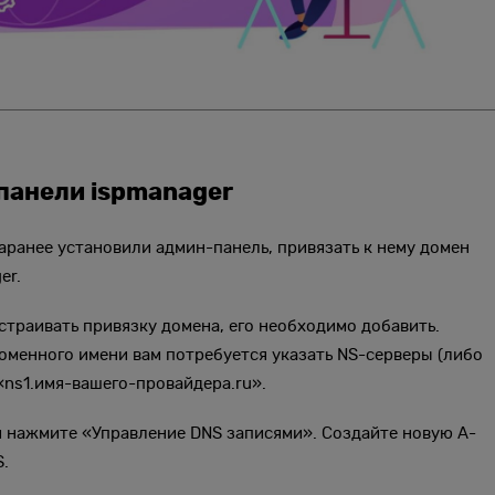
панели ispmanager
аранее установили админ-панель, привязать к нему домен
er.
страивать привязку домена, его необходимо добавить.
оменного имени вам потребуется указать NS-серверы (либо
ns1.имя-вашего-провайдера.ru».
 и нажмите «Управление DNS записями». Создайте новую A-
S.