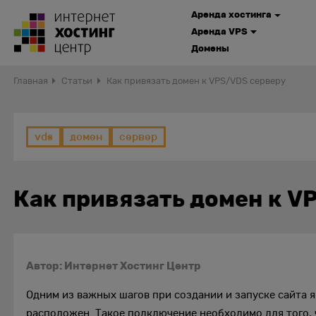
Аренда хостинга
Аренда VPS
Домены
Главная
Статьи
Как привязать домен к VPS/VDS серверу
vds
домен
сервер
Как привязать домен к V
Автор: Интернет Хостинг Центр
Одним из важных шагов при создании и запуске сайта я
расположен. Такое подключение необходимо для того, 