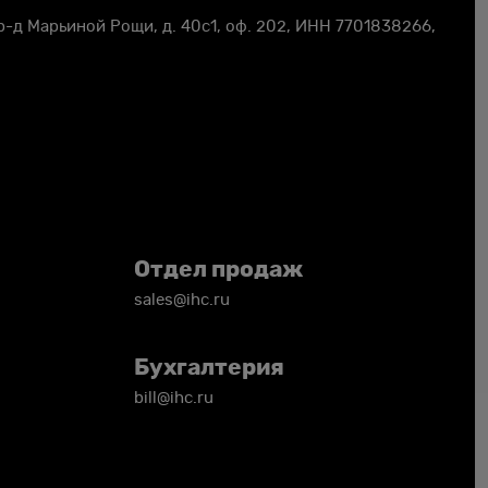
пр-д Марьиной Рощи, д. 40с1, оф. 202, ИНН
7701838266
,
Отдел продаж
sales@ihc.ru
Бухгалтерия
bill@ihc.ru