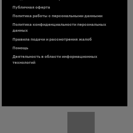
Публичная оферта
Политика работы с персональными данными
Политика конфиденциальности персональных
данных
Перенесём ваш сайт бесплатно от
Правила подачи и рассмотрения жалоб
другого провайдера и подарим 3
Помощь
месяца хостинга!
Деятельность в области информационных
Просто зарегистрируйтесь и создайте
технологий
запрос через тикет-систему.
ЗАКАЗАТЬ ПЕРЕНОС САЙТА