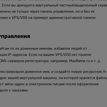
ru. Если вы арендуете виртуальный частный/выделенный серв
н можно не только через панель управления, но и без ее
 домен к VPS/VDS на примере административной панели
 управления
айтам по их доменным именам, избавляя людей от
ии IP-адресов. Если на вашем VPS/VDS нет панели
NS-серверов регистратора: например, MaxName.ru и т. д.
регистрировали доменное имя, и создайте новую ресурсную A
адрес вашей виртуальной машины, на которой хранятся файл
тот айпи-адрес в электронном письме после оформления
деле с заказами.