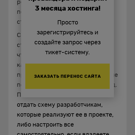
решайте сами. Полезно
3 месяца хостинга!
подсмотреть организацию веб-
страниц у конкурентов.
Просто
зарегистрируйтесь и
Самостоятельная оптимизация
создайте запрос через
структуры заключается в том,
тикет-систему.
чтобы схематично обозначить,
какие разделы должны
присутствовать на сайте, на какие
ЗАКАЗАТЬ ПЕРЕНОС САЙТА
подразделы они расходятся и т. д.
После этого вы можете либо
отдать схему разработчикам,
которые реализуют ее в проекте,
либо настроить все
самостоятельно, если владеете