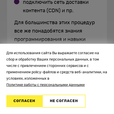
подключить сеть доставки
контента (CDN) и пр.
Для большинства этих процедур
все же понадобятся знания
программирования и навыки
серверного администрирования,
Для использования сайта Вы выражаете согласие на
но с некоторыми — например,
сбор и обработку Ваших персональных данных, в том
оптимизацией графического
числе с привлечением сторонних сервисов и с
применением policy-файлов и средств веб-аналитики, на
контента — можно справиться
условиях, изложенных в
самому. В интернете есть
Политике работы с персональными данными
сервисы, которые автоматически
меняют формат и сжимают
СОГЛАСЕН
НЕ СОГЛАСЕН
фотографии.