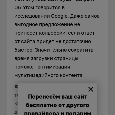
Об этом говорится в
исследовании Google. Даже самое
выгодное предложение не
принесет конверсии, если ответ
от сайта придет не достаточно
быстро. Значительно сократить
время загрузки страницы
поможет оптимизация
мультимедийного контента.
Фото
. Сократить вес фотографий
товаров можно с помощью
Перенесём ваш сайт
компрессора файлов. Сервис
бесплатно от другого
доступен в онлайн-формате. С
провайдера и подарим