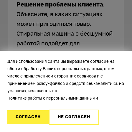
Решение проблемы клиента
.
Объясните, в каких ситуациях
может пригодиться товар.
Стиральная машина с бесшумной
работой подойдет для
использования в ночное время.
Для использования сайта Вы выражаете согласие на
SSD накопители тише, чем HDD,
сбор и обработку Ваших персональных данных, в том
поэтому являются оптимальным
числе с привлечением сторонних сервисов и с
выбором для работы в офисе.
применением policy-файлов и средств веб-аналитики, на
условиях, изложенных в
Политике работы с персональными данными
№6. Улучшайте
СОГЛАСЕН
НЕ СОГЛАСЕН
юзабилити