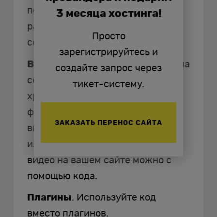
переводом иллюстраций из
3 месяца хостинга!
расширения .png в .jpg их объем
Просто
сокращается в пять раз.
зарегистрируйтесь и
Видео
. Чтобы снизить нагрузку на
создайте запрос через
сервер, используйте для
тикет-систему.
хранения и воспроизведения
файлов мультимедиа
ЗАКАЗАТЬ ПЕРЕНОС САЙТА
видеохостинг, например YouTube
или Rutube. Настроить показ
видео на вашем сайте можно с
помощью кода.
Плагины
. Используйте код
вместо плагинов.