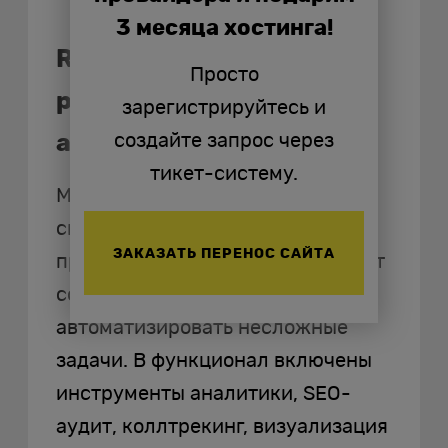
3 месяца хостинга!
Roistat: объединяет
Просто
рекламу, CRM и
зарегистрируйтесь и
аналитику
создайте запрос через
тикет-систему.
Маркетинговая платформа
способствует анализу
ЗАКАЗАТЬ ПЕРЕНОС САЙТА
прибыльности рекламы, помогает
создавать отчеты,
автоматизировать несложные
задачи. В функционал включены
инструменты аналитики, SEO-
аудит, коллтрекинг, визуализация