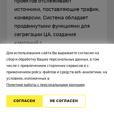
проектов отслеживают
источники, поставляющие трафик,
конверсии. Система обладает
продвинутыми функциями для
сегрегации ЦА, создания
кампаний с
персонализированными
Для использования сайта Вы выражаете согласие на
предложениями. Это
сбор и обработку Ваших персональных данных, в том
числе с привлечением сторонних сервисов и с
многофункциональный сервис,
применением policy-файлов и средств веб-аналитики, на
почти аналогичный Метрике.
условиях, изложенных в
Политике работы с персональными данными
SimilarWeb:
СОГЛАСЕН
НЕ СОГЛАСЕН
конкурентный анализ