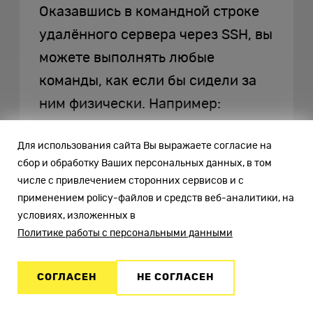
Оказавшись в командной строке
удалённого сервера через SSH, вы
можете выполнять любые
команды, как если бы сидели за
ним физически. Например:
ls -la
— просмотреть
Для использования сайта Вы выражаете согласие на
сбор и обработку Ваших персональных данных, в том
содержимое текущего
числе с привлечением сторонних сервисов и с
каталога.
применением policy-файлов и средств веб-аналитики, на
условиях, изложенных в
df -h
— проверить
Политике работы с персональными данными
свободное место на дисках.
СОГЛАСЕН
НЕ СОГЛАСЕН
sudo systemctl restart