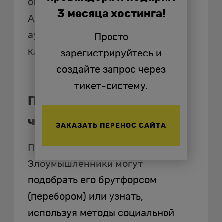
он уязвим для перебора и кражи.
3 месяца хостинга!
Альтернатива ему —
аутентификация на основе
Просто
ключей. Это проще и безопаснее.
зарегистрируйтесь и
создайте запрос через
тикет-систему.
Пароль против ключей:
что выбрать
ЗАКАЗАТЬ ПЕРЕНОС САЙТА
Пароль — это то, что вы знаете.
Злоумышленники могут
подобрать его брутфорсом
(перебором) или узнать,
используя методы социальной