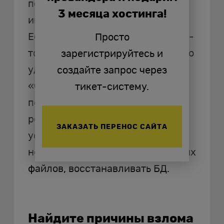
помощью таких, например,
3 месяца хостинга!
инструментов, как ClamAv, LMD.
Если при исследовании было что-
Просто
то найдено, вредонос срочно надо
зарегистрируйтесь и
удалить. После выявления
создайте запрос через
«чужаков», удаления всех
тикет-систему.
подозрительных файлов,
рекомендуется выявить,
ЗАКАЗАТЬ ПЕРЕНОС САЙТА
устранить уязвимости. Без этого
нет смысла делать загрузку новых
файлов, восстанавливать БД.
Найдите причины взлома