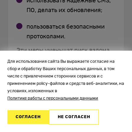
использовать надежные CMS,
ПО, делать их обновления;
пользоваться безопасными
протоколами.
Эти меры уменьшат риск взлома.
Для использования сайта Вы выражаете согласие на
сбор и обработку Ваших персональных данных, в том
числе с привлечением сторонних сервисов и с
НАЗАД
применением policy-файлов и средств веб-аналитики, на
условиях, изложенных в
Политике работы с персональными данными
СОГЛАСЕН
НЕ СОГЛАСЕН
Похожие статьи