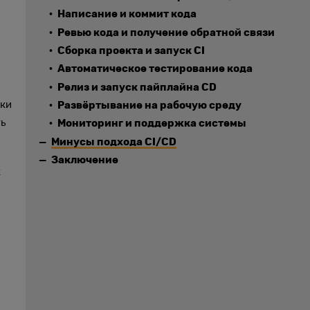
Написание и коммит кода
Ревью кода и получение обратной связи
Сборка проекта и запуск CI
Автоматическое тестирование кода
Релиз и запуск пайплайна CD
тки
Развёртывание на рабочую среду
ть
Мониторинг и поддержка системы
Минусы подхода CI/CD
Заключение
к