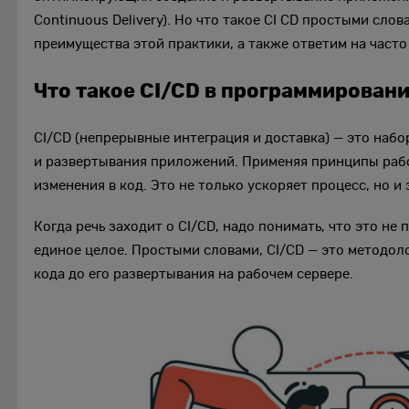
Continuous Delivery). Но что такое CI CD простыми сло
преимущества этой практики, а также ответим на част
Что такое CI/CD в программирован
CI/CD (непрерывные интеграция и доставка) — это наб
и развертывания приложений. Применяя принципы рабо
изменения в код. Это не только ускоряет процесс, но 
Когда речь заходит о CI/CD, надо понимать, что это не
единое целое. Простыми словами, CI/CD — это методол
кода до его развертывания на рабочем сервере.