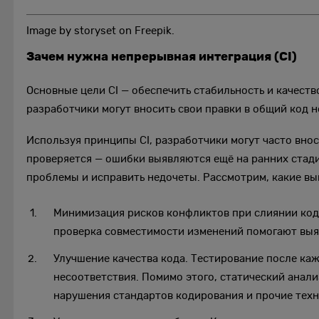
Image by storyset on Freepik.
Зачем нужна непрерывная интеграция (CI)
Основные цели CI — обеспечить стабильность и качеств
разработчики могут вносить свои правки в общий код н
Используя принципы CI, разработчики могут часто вно
проверяется — ошибки выявляются ещё на ранних стади
проблемы и исправить недочеты. Рассмотрим, какие вы
Минимизация рисков конфликтов при слиянии кода
проверка совместимости изменений помогают выяв
Улучшение качества кода. Тестирование после к
несоответствия. Помимо этого, статический анал
нарушения стандартов кодирования и прочие техн