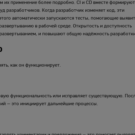
им их применение более подробно. CI и CD вместе формирую
д разработчиков. Когда разработчик изменяет код, эти
этого автоматически запускаются тесты, помогающие выяви
 развертыванию в рабочей среде. Открытость и доступность
с развертыванием, и повышают общую надёжность разработки
D
ять, как он функционирует.
новую функциональность или исправляет существующую. Пос
ий — это инициирует дальнейшие процессы.
тавлять комментарии и предложения — это помогает выявля