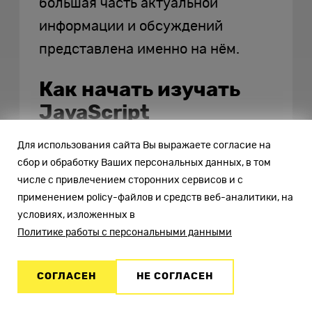
большая часть актуальной
информации и обсуждений
представлена именно на нём.
Как начать изучать
JavaScript
Для использования сайта Вы выражаете согласие на
Грамотный старт сэкономит ваше
сбор и обработку Ваших персональных данных, в том
время и превратит обучение в
числе с привлечением сторонних сервисов и с
увлекательное путешествие.
применением policy-файлов и средств веб-аналитики, на
условиях, изложенных в
Политике работы с персональными данными
С чего начать
СОГЛАСЕН
НЕ СОГЛАСЕН
Начните с основ синтаксиса: