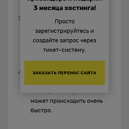
разработки.
3 месяца хостинга!
Сообщество и экосистема:
Просто
практически для любой
зарегистрируйтесь и
задачи в комьюнити
создайте запрос через
найдётся подходящий
тикет-систему.
инструмент.
Скорость разработки:
ЗАКАЗАТЬ ПЕРЕНОС САЙТА
создание прототипов и
полноценных приложений
может происходить очень
быстро.