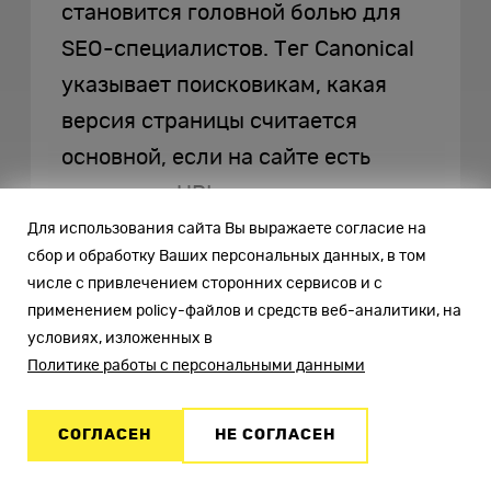
становится головной болью для
SEO-специалистов. Тег Canonical
указывает поисковикам, какая
версия страницы считается
основной, если на сайте есть
несколько URL с похожим или
идентичным содержимым.
Для использования сайта Вы выражаете согласие на
сбор и обработку Ваших персональных данных, в том
Например, дубли могут возникать
числе с привлечением сторонних сервисов и с
из-за параметров сортировки
применением policy-файлов и средств веб-аналитики, на
товаров, сессионных ID или
условиях, изложенных в
Политике работы с персональными данными
разных версий страниц
(HTTP/HTTPS).
СОГЛАСЕН
НЕ СОГЛАСЕН
Тег Canonical размещается внутри