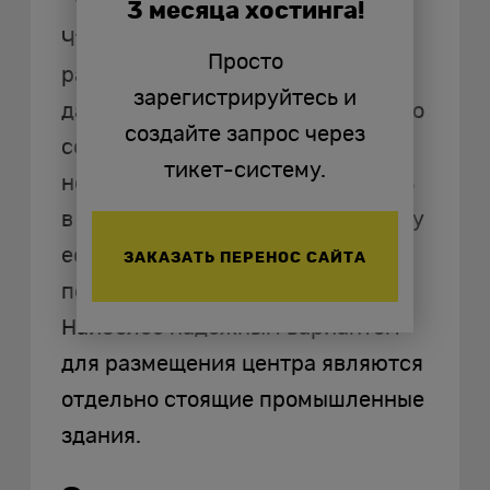
3 месяца хостинга!
Что касается фактического
Просто
расположения, то выбирайте
зарегистрируйтесь и
дата-центр, размещение которого
создайте запрос через
соответствует строительным
тикет-систему.
нормам. ЦОД нельзя располагать
в бункере или подвале, поскольку
есть риск затопления, также не
ЗАКАЗАТЬ ПЕРЕНОС САЙТА
подходят обычные офисы.
Наиболее надежным вариантом
для размещения центра являются
отдельно стоящие промышленные
здания.